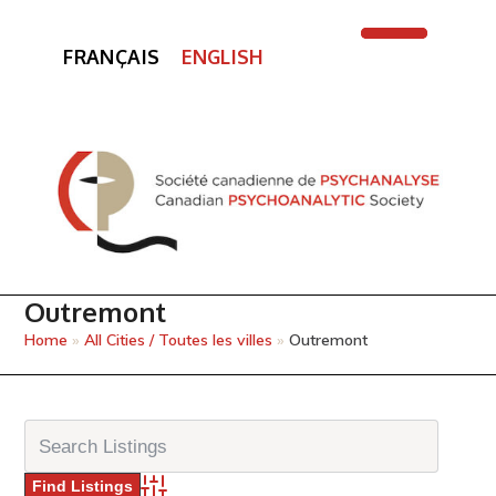
FRANÇAIS
ENGLISH
Open
Close
mobile
mobile
menu
menu
Outremont
Home
»
All Cities / Toutes les villes
»
Outremont
Advanced Search